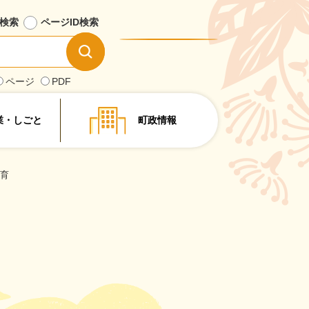
検索
ページID
検索
情
報
を
ページ
PDF
探
す
業・しごと
町政情報
育