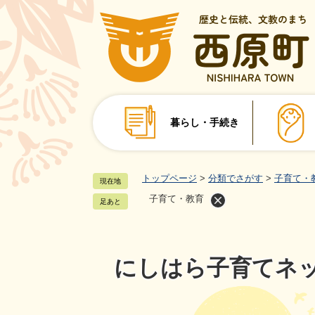
ペ
ー
ジ
の
先
頭
で
暮らし・手続き
す
。
トップページ
>
分類でさがす
>
子育て・
現在地
子育て・教育
足あと
にしはら子育てネ