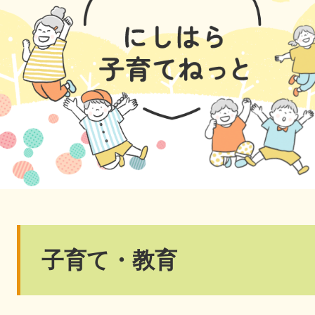
本
子育て・教育
文