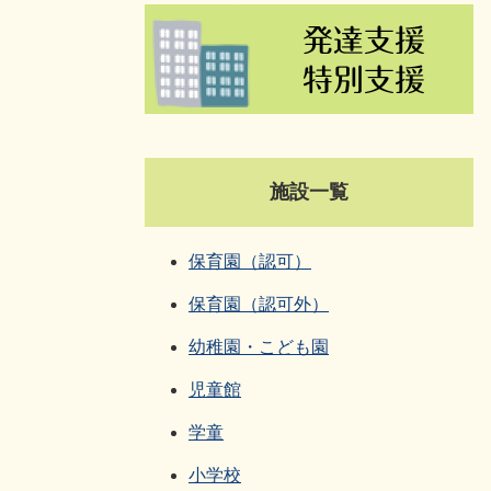
施設一覧
保育園（認可）
保育園（認可外）
幼稚園・こども園
児童館
学童
小学校