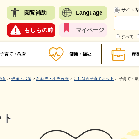
メニューを飛ばして本文へ
サイト内
閲覧
補助
Language
もしも
の時
マイ
ページ
検
すべて
索
対
象
子育て・教育
健康・福祉
産
教育
>
妊娠・出産
>
乳幼児・小児医療
>
にしはら子育てネット
>
子育て・教
ット