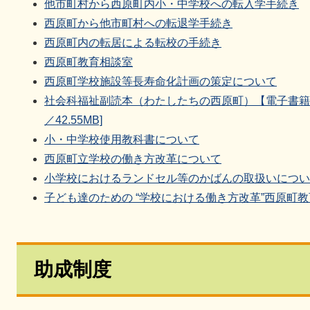
他市町村から西原町内小・中学校への転入学手続き
西原町から他市町村への転退学手続き
西原町内の転居による転校の手続き
西原町教育相談室
西原町学校施設等長寿命化計画の策定について
社会科福祉副読本（わたしたちの西原町）【電子書籍
／42.55MB]
小・中学校使用教科書について
西原町立学校の働き方改革について
小学校におけるランドセル等のかばんの取扱いにつ
子ども達のための “学校における働き方改革”西原町
助成制度