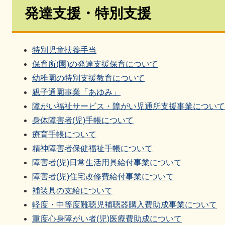
発達支援・特別支援
特別児童扶養手当
保育所(園)の発達支援保育について
幼稚園の特別支援教育について
親子通園事業「あゆみ」
障がい福祉サービス・障がい児通所支援事業について
身体障害者(児)手帳について
療育手帳について
精神障害者保健福祉手帳について
障害者(児)日常生活用具給付事業について
障害者(児)住宅改修費給付事業について
補装具の支給について
軽度・中等度難聴児補聴器購入費助成事業について
重度心身障がい者(児)医療費助成について