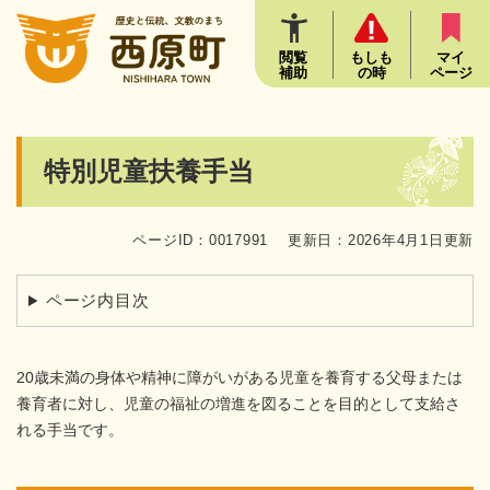
ペ
メニューを飛ばして本文へ
ー
ジ
閲覧
もしも
マイ
補助
の時
ページ
の
先
頭
で
本
特別児童扶養手当
す
文
。
ページID：0017991
更新日：2026年4月1日更新
ページ内目次
20歳未満の身体や精神に障がいがある児童を養育する父母または
養育者に対し、児童の福祉の増進を図ることを目的として支給さ
れる手当です。