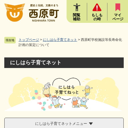
ペ
メニューを飛ばして本文へ
ー
ジ
閲覧
もしも
マイ
補助
の時
ページ
の
先
頭
で
トップページ
>
にしはら子育てネット
>
西原町学校施設等長寿命化
現在地
す
計画の策定について
。
にしはら子育てネット
にしはら子育てネットメニュー