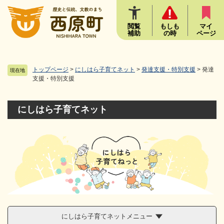
ペ
メニューを飛ばして本文へ
ー
ジ
閲覧
もしも
マイ
補助
の時
ページ
の
先
頭
で
トップページ
>
にしはら子育てネット
>
発達支援・特別支援
>
発達
現在地
す
支援・特別支援
。
にしはら子育てネット
にしはら子育てネットメニュー