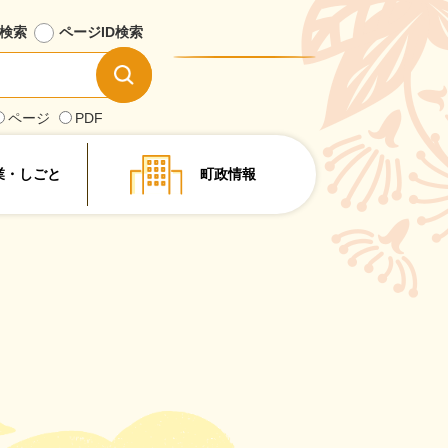
検索
ページID
検索
情
報
を
ページ
PDF
探
す
業・しごと
町政情報