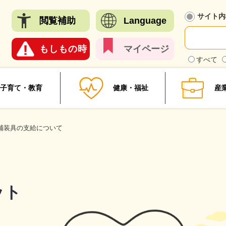
メニューを飛ばして本文へ
サイト内
閲覧
補助
Language
もしも
の時
マイ
ページ
検
すべて
索
対
象
子育て・教育
健康・福祉
産
補装具の支給について
ット