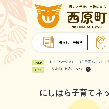
ペ
ー
ジ
の
先
頭
で
暮らし・手続き
す
。
トップページ
>
にしはら子育てネット
>
現在地
補装具の支給について
足あと
にしはら子育てネ