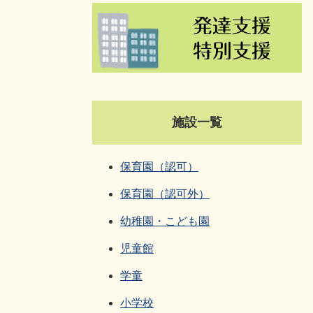
施設一覧
保育園（認可）
保育園（認可外）
幼稚園・こども園
児童館
学童
小学校