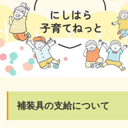
本
補装具の支給について
文