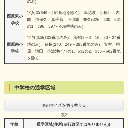
のみ)
字呉屋(349～451番地を除く)、津花波、小橋川、内
西原東小
間、掛保久、嘉手苅、小那覇、兼久(326、330、331
学校
の1、395、397～406番地のみ)
字与那城(102番地のみ)、我謝(2～8、16、23～24番
西原南小
地のみ)、翁長(240、249～283番地のみ)、安室、桃
学校
原、池田、小波津(477の1、532の2、533～682番地
を除く)
中学校の通学区域
表のサイズを切り替える
表2
学校
通学区域(住所(※行政区ではありません))