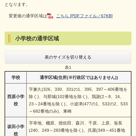
となります。
変更後の通学区域は
こちら [PDFファイル／67KB]
小学校の通学区域
表のサイズを切り替える
表1
学校
通学区域(住所(※行政区ではありません))
字兼久(326、330、331の1、395、397～406番地を
西原小学
除く)、与那城(102番地を除く)、我謝(2～8、16、
校
23～24番地を除く)、小波津(477の1、532の2、533
～682番地のみ)、東崎
字幸地、棚原、徳佐田、森川、千原、上原、翁長
坂田小学
(240、249～283番地を除く)、呉屋(349～451番地
校