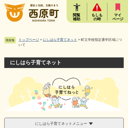
ペ
メニューを飛ばして本文へ
ー
ジ
閲覧
もしも
マイ
補助
の時
ページ
の
先
頭
で
トップページ
>
にしはら子育てネット
>
町立学校指定通学区域につ
現在地
す
いて
。
にしはら子育てネット
にしはら子育てネットメニュー