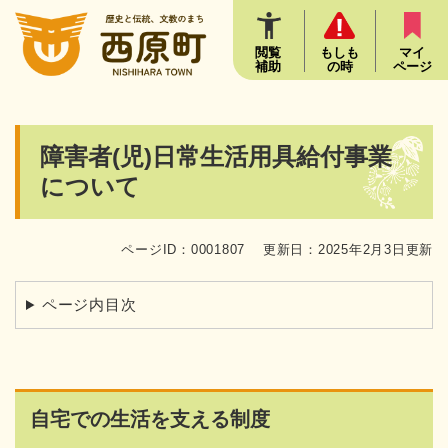
ペ
メニューを飛ばして本文へ
ー
ジ
閲覧
もしも
マイ
補助
の時
ページ
の
先
頭
で
本
障害者(児)日常生活用具給付事業
す
文
。
について
ページID：0001807
更新日：2025年2月3日更新
ページ内目次
自宅での生活を支える制度