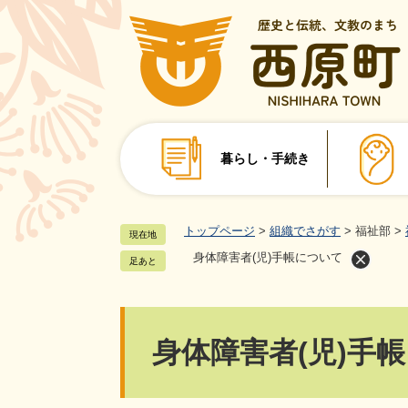
ペ
ー
ジ
の
先
頭
で
暮らし・手続き
す
。
トップページ
>
組織でさがす
>
福祉部
>
現在地
身体障害者(児)手帳について
足あと
本
身体障害者(児)手
文