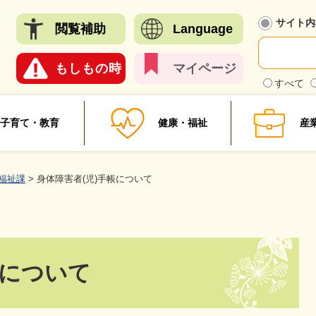
メニューを飛ばして本文へ
サイト内
閲覧
補助
Language
もしも
の時
マイ
ページ
検
すべて
索
対
象
子育て・教育
健康・福祉
産
福祉課
>
身体障害者(児)手帳について
帳について