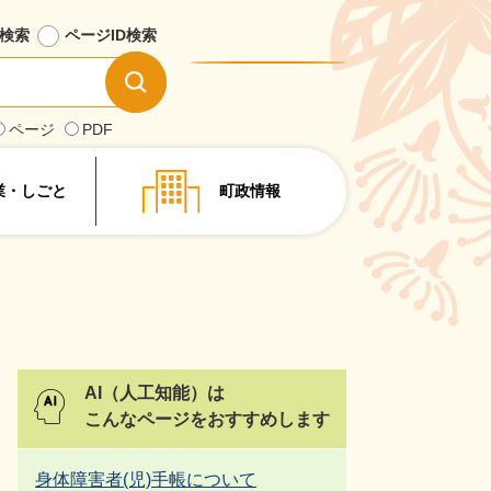
検索
ページID
検索
情
報
を
ページ
PDF
探
す
業・しごと
町政情報
AI（人工知能）は
こんなページをおすすめします
身体障害者(児)手帳について