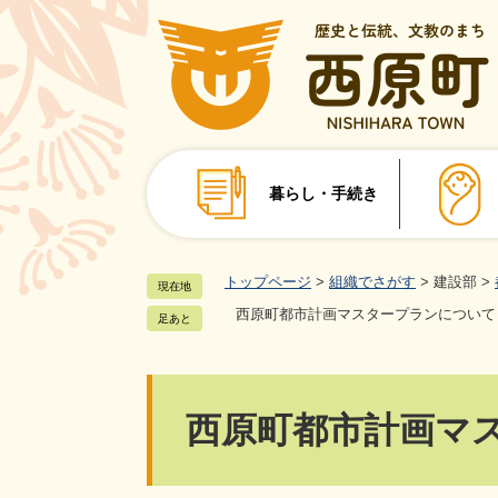
ペ
ー
ジ
の
先
頭
で
暮らし・手続き
す
。
トップページ
>
組織でさがす
>
建設部
>
現在地
西原町都市計画マスタープランについて
足あと
本
西原町都市計画マ
文