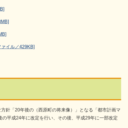
B]
MB]
B]
ァイル／429KB]
方針「20年後の（西原町の将来像）」となる「都市計画マ
後の平成24年に改定を行い、その後、平成29年に一部改定