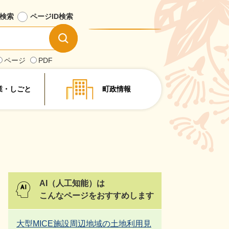
検索
ページID
検索
情
報
を
ページ
PDF
探
す
業・しごと
町政情報
AI（人工知能）は
こんなページをおすすめします
大型MICE施設周辺地域の土地利用見