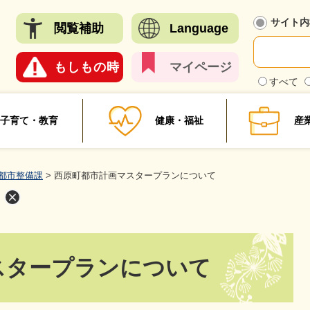
メニューを飛ばして本文へ
サイト内
閲覧
補助
Language
もしも
の時
マイ
ページ
検
すべて
索
対
象
子育て・教育
健康・福祉
産
都市整備課
>
西原町都市計画マスタープランについて
スタープランについて