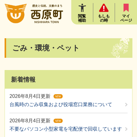
ペ
メニューを飛ばして本文へ
ー
ジ
閲覧
もしも
マイ
補助
の時
ページ
の
先
頭
で
本
ごみ・環境・ペット
す
文
。
新着情報
2026年8月4日更新
台風時のごみ収集および役場窓口業務について
2026年8月4日更新
不要なパソコン小型家電を宅配便で回収しています