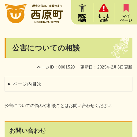
ペ
メニューを飛ばして本文へ
ー
ジ
閲覧
もしも
マイ
補助
の時
ページ
の
先
頭
で
本
公害についての相談
す
文
。
ページID：0001520
更新日：2025年2月3日更新
ページ内目次
公害についての悩みや相談ごとはお問い合わせください
お問い合わせ