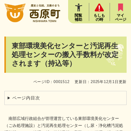
ペ
メニューを飛ばして本文へ
ー
ジ
閲覧
もしも
マイ
補助
の時
ページ
の
先
頭
で
本
東部環境美化センターと汚泥再生
す
文
。
処理センターの搬入手数料が改定
されます（持込等）
ページID：0001512
更新日：2025年12月1日更新
ページ内目次
南部広域行政組合が管理運営している東部環境美化センター
（ごみ処理施設）と汚泥再生処理センター（し尿・浄化槽汚泥処