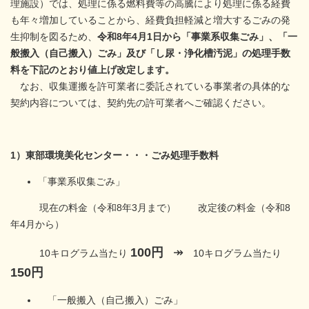
理施設）では、処理に係る燃料費等の高騰により処理に係る経費
も年々増加していることから、経費負担軽減と増大するごみの発
生抑制を図るため、
令和8年4月1日から​「事業系収集ごみ」、「一
般搬入（自己搬入）ごみ」及び「し尿・浄化槽汚泥」の処理手数
料を下記のとおり値上げ改定します。
なお、収集運搬を許可業者に委託されている事業者の具体的な
契約内容については、契約先の許可業者へご確認ください。
1）東部環境美化センター・・・ごみ処理手数料
「事業系収集ごみ」
現在の料金（令和8年3月まで） 改定後の料金（令和8
年4月から）
100円
↠
10キログラム当たり
10キログラム当たり
150円
「一般搬入（自己搬入）ごみ」