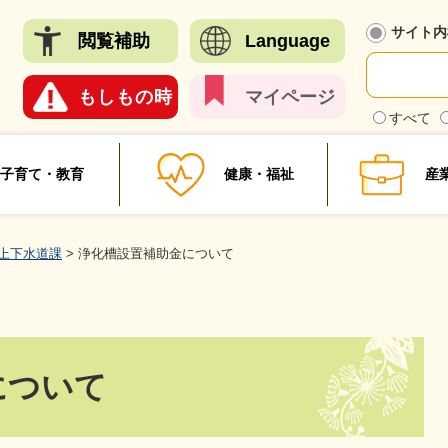
メニューを飛ばして本文へ
サイト内
閲覧
補助
Language
もしも
の時
マイ
ページ
検
すべて
索
対
象
子育て・教育
健康・福祉
産
上下水道課
>
浄化槽設置補助金について
について