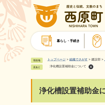
ペ
ー
ジ
の
先
頭
で
暮らし・手続き
す
。
トップページ
>
組織でさがす
>
建設部
>
現在地
浄化槽設置補助金について
足あと
本
浄化槽設置補助金
文