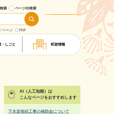
検索
ページID
検索
情
報
を
ページ
PDF
探
す
業・しごと
町政情報
AI（人工知能）は
こんなページをおすすめします
下水道接続工事の補助金について