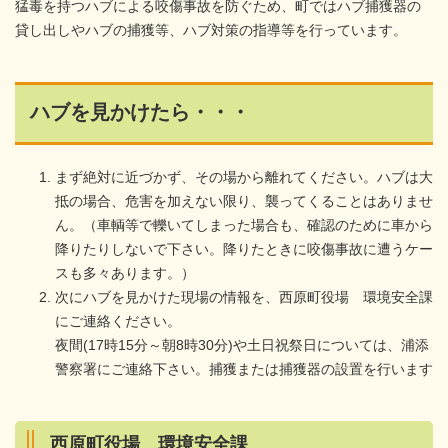
猛毒を持つハブによる咬傷事故を防ぐため、町ではハブ捕獲器の
貸し出しやハブの捕獲等、ハブ対策の指導等を行っています。
ハブを見かけたら・・・
まず絶対に近づかず、その場から離れてください。ハブは大
抵の場合、危害を加えない限り、襲ってくることはありませ
ん。（車輌等で轢いてしまった場合も、確認のために車から
降りたりしないで下さい。降りたときに咬傷事故に遭うケー
スも多々あります。）
次にハブを見かけた現場の情報を、西原町役場 環境安全課
にご連絡ください。
夜間(17時15分～朝8時30分)や土日祝祭日については、浦添
警察署にご連絡下さい。捕獲または捕獲器の設置を行います
西原町役場 環境安全課