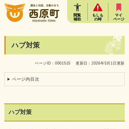
ペ
メニューを飛ばして本文へ
ー
ジ
閲覧
もしも
マイ
補助
の時
ページ
の
先
頭
で
本
ハブ対策
す
文
。
ページID：0001515
更新日：2026年5月1日更新
ページ内目次
ハブ対策