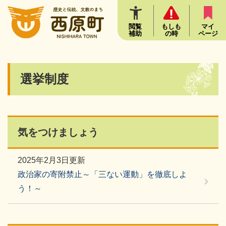
ペ
メニューを飛ばして本文へ
ー
ジ
閲覧
もしも
マイ
補助
の時
ページ
の
先
頭
で
本
選挙制度
す
文
。
気をつけましょう
2025年2月3日更新
政治家の寄附禁止～「三ない運動」を徹底しよ
う！～