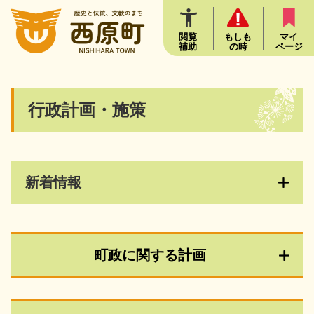
ペ
メニューを飛ばして本文へ
ー
ジ
閲覧
もしも
マイ
補助
の時
ページ
の
先
頭
で
本
行政計画・施策
す
文
。
新着情報
町政に関する計画