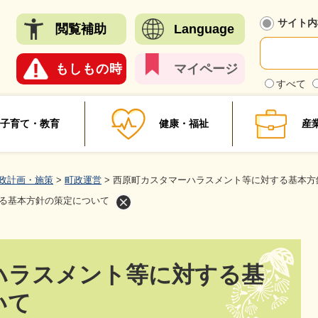
メニューを飛ばして本文へ
サイト内
閲覧
補助
Language
もしも
の時
マイ
ページ
検
すべて
索
対
象
子育て・教育
健康・福祉
産
政計画・施策
>
町政運営
>
西原町カスタマーハラスメント等に対する基本方
る基本方針の策定について
ハラスメント等に対する基
いて