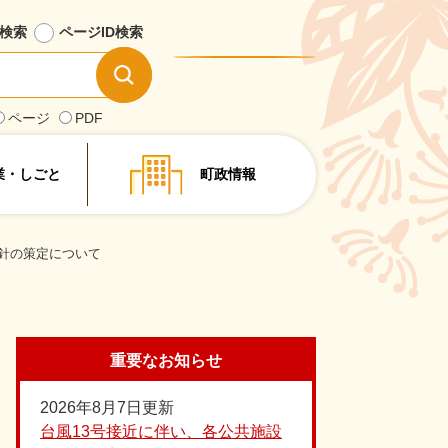
検索
ページID
検索
情
報
を
ページ
PDF
探
す
業・しごと
町政情報
針の策定について
重要なお知らせ
2026年8月7日更新
台風13号接近に伴い、各公共施設