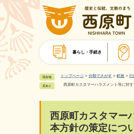
ペ
ー
ジ
の
先
頭
で
暮らし・手続き
す
。
トップページ
>
分類でさがす
>
町政
>
行
現在地
西原町カスタマーハラスメント等に対す
足あと
本
西原町カスタマー
文
本方針の策定につ