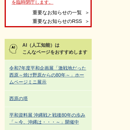
を臨時閉庁します。
重要なお知らせの一覧
重要なお知らせのRSS
AI（人工知能）は
こんなページをおすすめします
令和7年度平和企画展「激戦地だった
西原～焼け野原からの80年～」ホー
ムページミニ展示
西原の塔
平和資料展 沖縄戦と戦後80年の歩み
「～今、沖縄は・・・～」開催中