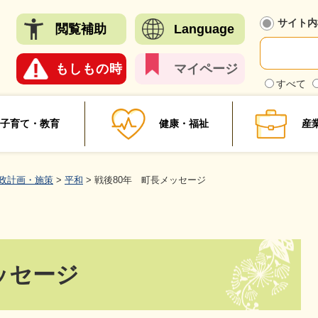
メニューを飛ばして本文へ
サイト内
閲覧
補助
Language
もしも
の時
マイ
ページ
検
すべて
索
対
象
子育て・教育
健康・福祉
産
政計画・施策
>
平和
>
戦後80年 町長メッセージ
ッセージ