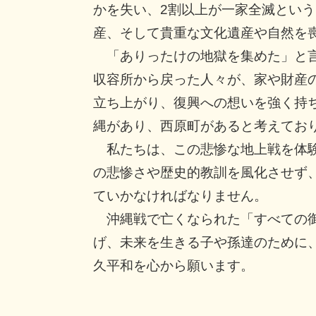
かを失い、2割以上が一家全滅とい
産、そして貴重な文化遺産や自然を
「ありったけの地獄を集めた」と言
収容所から戻った人々が、家や財産
立ち上がり、復興への想いを強く持
縄があり、西原町があると考えてお
私たちは、この悲惨な地上戦を体験
の悲惨さや歴史的教訓を風化させず
ていかなければなりません。
沖縄戦で亡くなられた「すべての御
げ、未来を生きる子や孫達のために
久平和を心から願います。