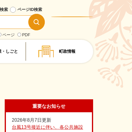
検索
ページID
検索
情
報
を
ページ
PDF
探
す
業・しごと
町政情報
重要なお知らせ
2026年8月7日更新
台風13号接近に伴い、各公共施設