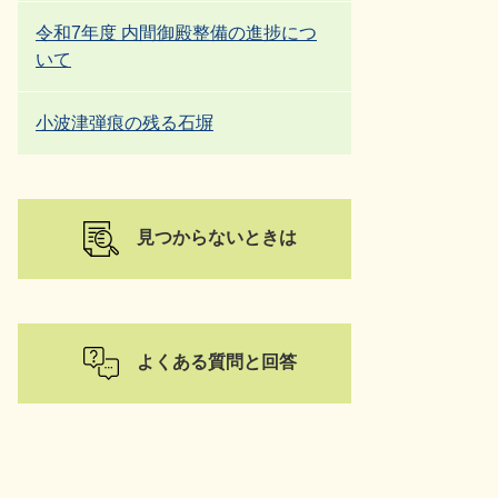
令和7年度 内間御殿整備の進捗につ
いて
小波津弾痕の残る石塀
見つからないときは
よくある質問と回答