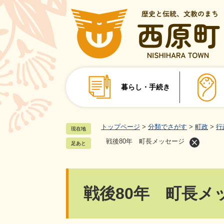
ペ
ー
ジ
の
先
頭
で
暮らし・手続き
す
。
トップページ
>
分類でさがす
>
町政
>
行
現在地
戦後80年 町長メッセージ
足あと
本
戦後80年 町長メ
文