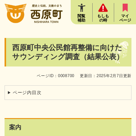
ペ
メニューを飛ばして本文へ
ー
ジ
閲覧
もしも
マイ
補助
の時
ページ
の
先
頭
で
本
西原町中央公民館再整備に向けた
す
文
。
サウンディング調査（結果公表）
ページID：0008700
更新日：2025年2月7日更新
ページ内目次
案内