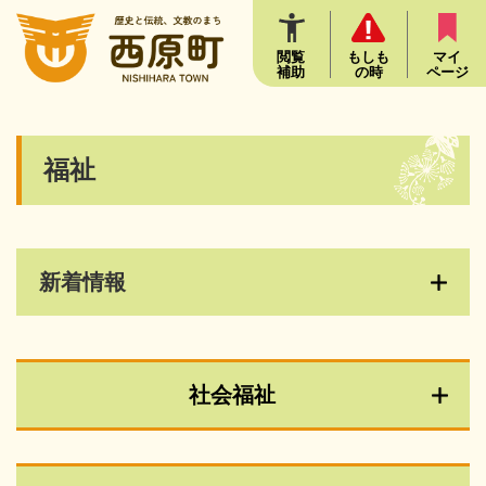
ペ
メニューを飛ばして本文へ
ー
ジ
閲覧
もしも
マイ
補助
の時
ページ
の
先
頭
で
本
福祉
す
文
。
新着情報
社会福祉