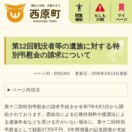
ペ
メニューを飛ばして本文へ
ー
ジ
閲覧
もしも
マイ
補助
の時
ページ
の
先
頭
で
本
第12回戦没者等の遺族に対する特
す
文
。
別弔慰金の請求について
ページID：0001491
更新日：2026年4月13日更新
ページ内目次
第十二回特別弔慰金の請求手続きが令和7年4月1日から開
始されております。恩給法による公務扶助料や援護法によ
る遺族年金などを受ける方がいない場合に、第十二回特別
弔慰金として額面27万5千円、5年間償還の記名国債が支給