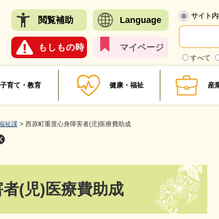
メニューを飛ばして本文へ
サイト内
閲覧
補助
Language
もしも
の時
マイ
ページ
検
すべて
索
対
象
子育て・教育
健康・福祉
産
福祉課
>
西原町重度心身障害者(児)医療費助成
者(児)医療費助成