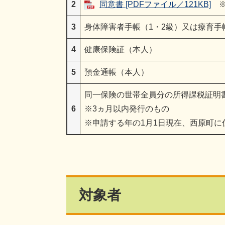
2
同意書 [PDFファイル／121KB]
※
3
身体障害者手帳（1・2級）又は療育手帳
4
健康保険証（本人）
5
預金通帳（本人）
同一保険の世帯全員分の所得課税証明
6
※3ヵ月以内発行のもの
※申請する年の1月1日現在、西原町に
対象者