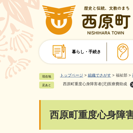
ペ
ー
ジ
の
先
頭
で
暮らし・手続き
す
。
トップページ
>
組織でさがす
>
福祉部
>
現在地
西原町重度心身障害者(児)医療費助成
足あと
本
西原町重度心身障害
文