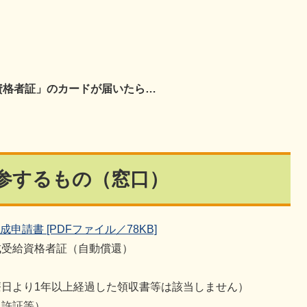
資格者証」のカードが届いたら…
参するもの（窓口）
請書 [PDFファイル／78KB]
成受給資格者証（自動償還）
日より1年以上経過した領収書等は該当しません）
免許証等）