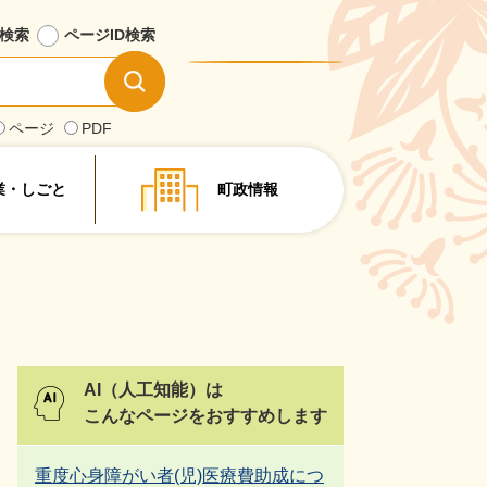
検索
ページID
検索
情
報
を
ページ
PDF
探
す
業・しごと
町政情報
AI（人工知能）は
こんなページをおすすめします
重度心身障がい者(児)医療費助成につ