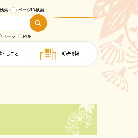
検索
ページID
検索
情
報
を
ページ
PDF
探
す
業・しごと
町政情報