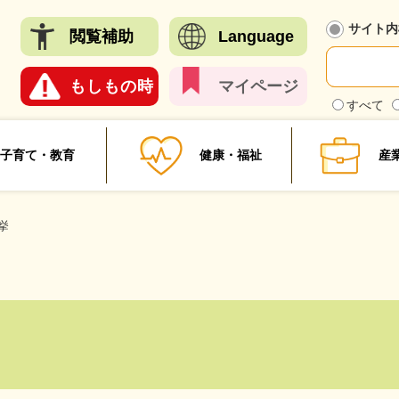
メニューを飛ばして本文へ
サイト内
閲覧
補助
Language
もしも
の時
マイ
ページ
検
すべて
索
対
象
子育て・教育
健康・福祉
産
挙