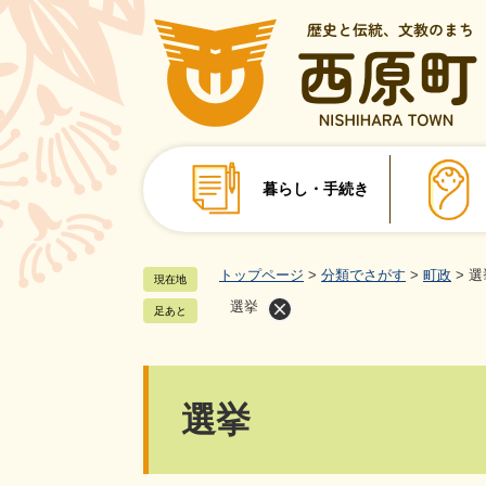
ペ
ー
ジ
の
先
頭
で
暮らし・手続き
す
。
トップページ
>
分類でさがす
>
町政
>
選
現在地
選挙
足あと
本
選挙
文