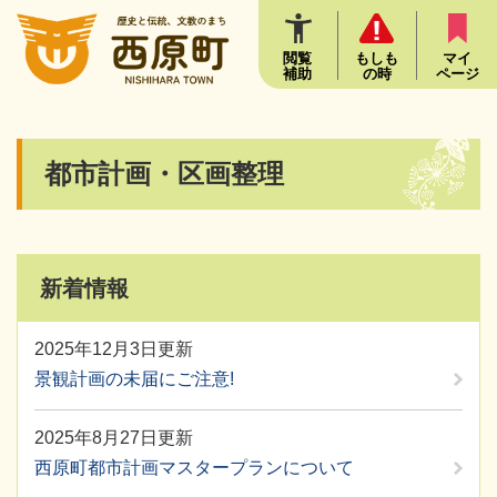
ペ
メニューを飛ばして本文へ
ー
ジ
閲覧
もしも
マイ
補助
の時
ページ
の
先
頭
で
本
都市計画・区画整理
す
文
。
新着情報
2025年12月3日更新
景観計画の未届にご注意!
2025年8月27日更新
西原町都市計画マスタープランについて