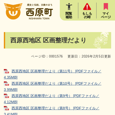
ペ
メニューを飛ばして本文へ
ー
ジ
閲覧
もしも
マイ
補助
の時
ページ
の
先
頭
で
本
西原西地区 区画整理だより
す
文
。
ページID：0001576
更新日：2026年2月5日更新
西原西地区 区画整理だより（第11号） [PDFファイル／
4.35MB]
西原西地区 区画整理だより（第10号） [PDFファイル／
3.99MB]
西原西地区 区画整理だより（第9号） [PDFファイル／
4.12MB]
西原西地区 区画整理だより（第8号） [PDFファイル／
3.41MB]