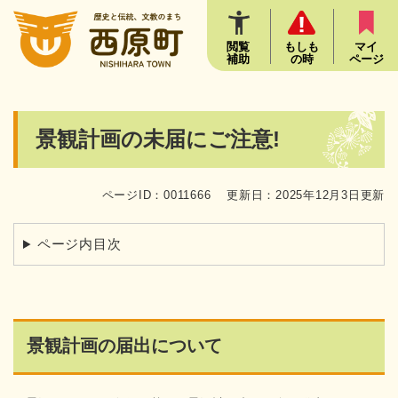
ペ
メニューを飛ばして本文へ
ー
ジ
閲覧
もしも
マイ
補助
の時
ページ
の
先
頭
で
本
景観計画の未届にご注意!
す
文
。
ページID：0011666
更新日：2025年12月3日更新
ページ内目次
景観計画の届出について