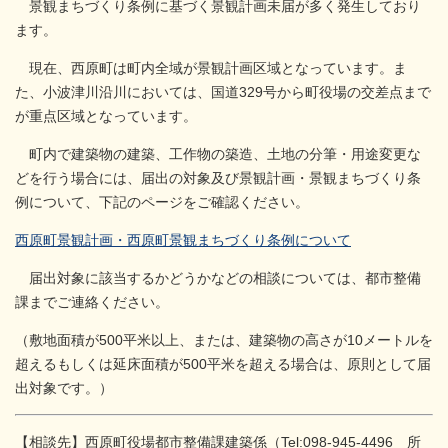
景観まちづくり条例に基づく景観計画未届が多く発生しており
ます。
現在、西原町は町内全域が景観計画区域となっています。ま
た、小波津川沿川においては、国道329号から町役場の交差点まで
が重点区域となっています。
町内で建築物の建築、工作物の築造、土地の分筆・用途変更な
どを行う場合には、届出の対象及び景観計画・景観まちづくり条
例について、下記のページをご確認ください。
西原町景観計画・西原町景観まちづくり条例について
届出対象に該当するかどうかなどの相談については、都市整備
課までご連絡ください。
（敷地面積が500平米以上、または、建築物の高さが10メートルを
超えるもしくは延床面積が500平米を超える場合は、原則として届
出対象です。）
【相談先】西原町役場都市整備課建築係（Tel:098-945-4496 所