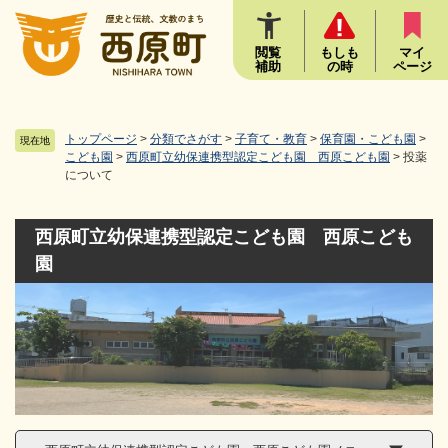
ペ
メニューを飛ばして本文へ
ー
ジ
閲覧
もしも
マイ
補助
の時
ページ
の
先
頭
で
トップページ
>
分類でさがす
>
子育て・教育
>
保育園・こども園
>
現在地
す
こども園
>
西原町立幼保連携型認定こども園 西原こども園
>
投薬
について
。
西原町立幼保連携型認定こども園 西原こども
園