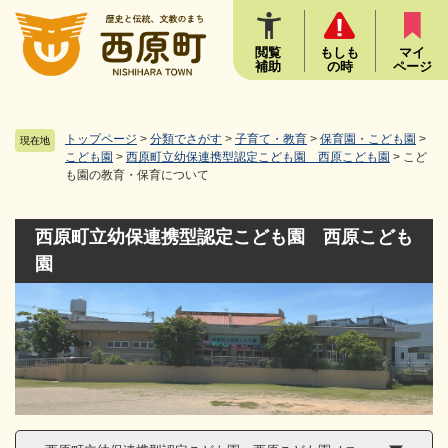
ペ
メニューを飛ばして本文へ
ー
ジ
閲覧
もしも
マイ
補助
の時
ページ
の
先
頭
で
トップページ
>
分類でさがす
>
子育て・教育
>
保育園・こども園
>
現在地
す
こども園
>
西原町立幼保連携型認定こども園 西原こども園
>
こど
も園の教育・保育について
。
西原町立幼保連携型認定こども園 西原こども
園