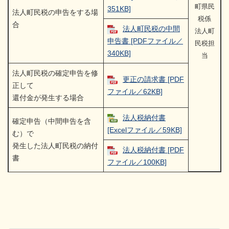
町県民
351KB]
法人町民税の申告をする場
税係
合
法人町民税の中間
法人町
申告書 [PDFファイル／
民税担
340KB]
当
法人町民税の確定申告を修
更正の請求書 [PDF
正して
ファイル／62KB]
還付金が発生する場合
法人税納付書
確定申告（中間申告を含
[Excelファイル／59KB]
む）で
発生した法人町民税の納付
法人税納付書 [PDF
書
ファイル／100KB]