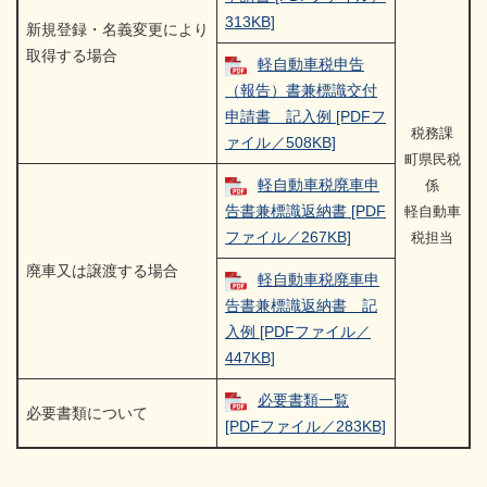
313KB]
新規登録・名義変更により
取得する場合
軽自動車税申告
（報告）書兼標識交付
申請書 記入例 [PDFフ
税務課
ァイル／508KB]
町県民税
軽自動車税廃車申
係
告書兼標識返納書 [PDF
軽自動車
ファイル／267KB]
税担当
廃車又は譲渡する場合
軽自動車税廃車申
告書兼標識返納書 記
入例 [PDFファイル／
447KB]
必要書類一覧
必要書類について
[PDFファイル／283KB]