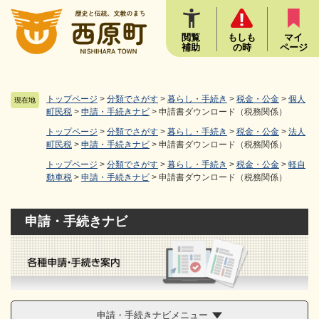
ペ
メニューを飛ばして本文へ
ー
ジ
閲覧
もしも
マイ
補助
の時
ページ
の
先
頭
で
トップページ
>
分類でさがす
>
暮らし・手続き
>
税金・公金
>
個人
現在地
す
町民税
>
申請・手続きナビ
>
申請書ダウンロード（税務関係）
。
トップページ
>
分類でさがす
>
暮らし・手続き
>
税金・公金
>
法人
町民税
>
申請・手続きナビ
>
申請書ダウンロード（税務関係）
トップページ
>
分類でさがす
>
暮らし・手続き
>
税金・公金
>
軽自
動車税
>
申請・手続きナビ
>
申請書ダウンロード（税務関係）
申請・手続きナビ
申請・手続きナビメニュー