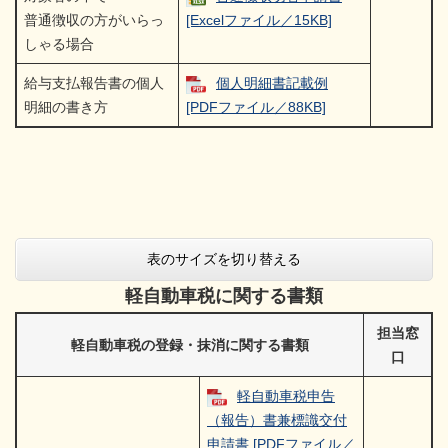
普通徴収の方がいらっ
[Excelファイル／15KB]
しゃる場合
給与支払報告書の個人
個人明細書記載例
明細の書き方
[PDFファイル／88KB]
表のサイズを切り替える
軽自動車税に関する書類
担当窓
軽自動車税の登録・抹消に関する書類
口
軽自動車税申告
（報告）書兼標識交付
申請書 [PDFファイル／