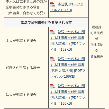
本人又は世帯員以外の方が
委任状 [PDFファ
証明書発行される場合
イル／137KB]
（申請書に合わせて必要）
郵送で証明書発行を希望される方
税務課
郵送での税務に関
町県民税
する証明書交付申請書
係
本人が申請する場合
(本人請求用) [PDFファ
徴収収納
イル／182KB]
係
資産税係
郵送での税務に関
する証明書交付申請書
代理人が申請する場合
(代理人請求用) [PDFフ
ァイル／188KB]
郵送での税務に関
する証明書交付申請書
法人が申請する場合
(法人請求用) [PDFファ
イル／150KB]