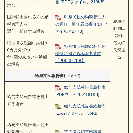
書 [PDFファイル／219KB]
場合
国外転出される方の納
町県民税の納税管理人
税務課
税管理人を
の選任・解任届出書 [PDFフ
町県民
選任・解任する場合
ァイル／27KB]
税係
特別徴収税額の納付を
個人町
特別徴収税額の納期の
6カ月分ずつ
民税担
特例に関する承認申請書
年2回の支払いを希望
当
【PDF:327KB】
の場合
給与支払報告書について
給与支払報告書総括表
[PDFファイル／161KB]
給与支払報告書を提出
する場合
給与支払報告書総括表
[Excelファイル／36KB]
給与支払報告書の提出
対象者の中で
普通徴収切替申請書