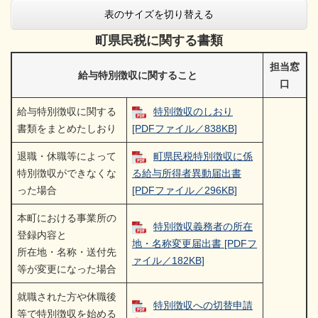
表のサイズを切り替える
町県民税に関する書類
担当窓
給与特別徴収に関すること
口
給与特別徴収に関する
特別徴収のしおり
書類をまとめたしおり
[PDFファイル／838KB]
退職・休職等によって
町県民税特別徴収に係
特別徴収ができなくな
る給与所得者異動届出書
った場合
[PDFファイル／296KB]
本町における事業所の
特別徴収義務者の所在
登録内容と
地・名称変更届出書 [PDFフ
所在地・名称・送付先
ァイル／182KB]
等が変更になった場合
就職された方や休職後
特別徴収への切替申請
等で特別徴収を始める