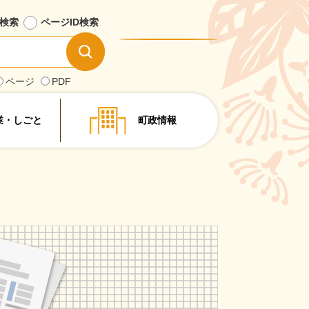
検索
ページID
検索
情
報
を
ページ
PDF
探
す
業・しごと
町政情報