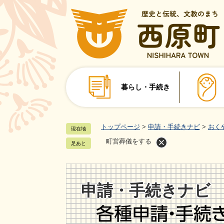
ペ
ー
ジ
の
先
頭
で
暮らし・手続き
す
。
トップページ
>
申請・手続きナビ
>
おく
現在地
町営葬儀をする
足あと
申請・手続きナビ