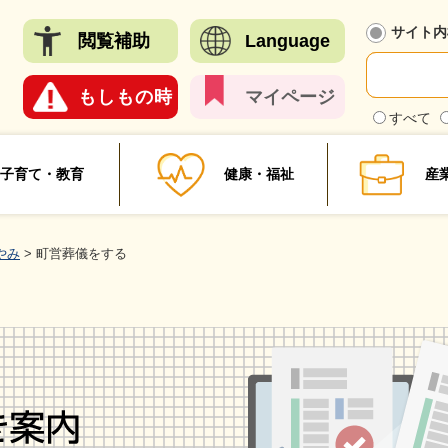
メニューを飛ばして本文へ
サイト内
閲覧
補助
Language
もしも
の時
マイ
ページ
検
すべて
索
対
象
子育て・教育
健康・福祉
産
やみ
>
町営葬儀をする