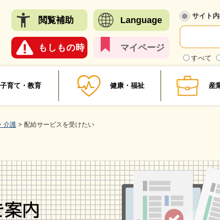
メニューを飛ばして本文へ
サイト内
閲覧
補助
Language
もしも
の時
マイ
ページ
検
すべて
索
対
象
子育て・教育
健康・福祉
産
・介護
>
配給サービスを受けたい