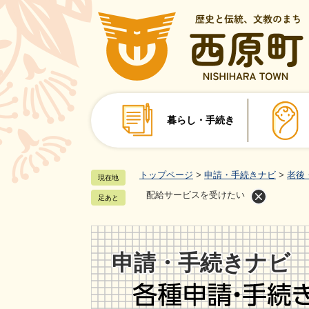
ペ
ー
ジ
の
先
頭
で
暮らし・手続き
す
。
トップページ
>
申請・手続きナビ
>
老後
現在地
配給サービスを受けたい
足あと
申請・手続きナビ