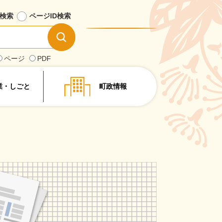
検索
ページID
検索
情
報
を
ページ
PDF
探
す
業・しごと
町政情報