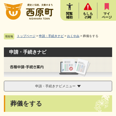
ペ
メニューを飛ばして本文へ
ー
ジ
閲覧
もしも
マイ
補助
の時
ページ
の
先
頭
で
トップページ
>
申請・手続きナビ
>
おくやみ
>
葬儀をする
現在地
す
。
申請・手続きナビ
申請・手続きナビメニュー
本
葬儀をする
文