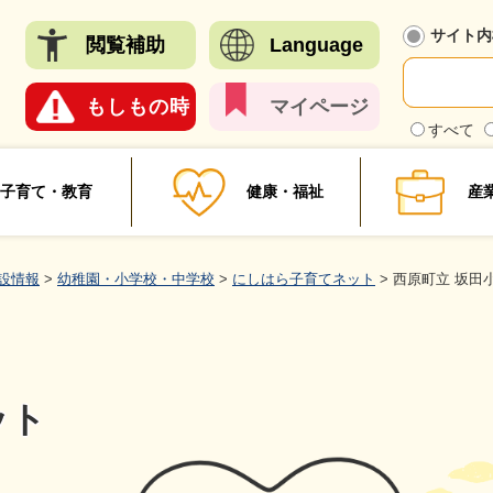
メニューを飛ばして本文へ
サイト内
閲覧
補助
Language
もしも
の時
マイ
ページ
検
すべて
索
対
象
子育て・教育
健康・福祉
産
設情報
>
幼稚園・小学校・中学校
>
にしはら子育てネット
>
西原町立 坂田
ット