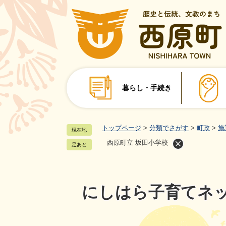
ペ
ー
ジ
の
先
頭
で
暮らし・手続き
す
。
トップページ
>
分類でさがす
>
町政
>
施
現在地
西原町立 坂田小学校
足あと
にしはら子育てネ