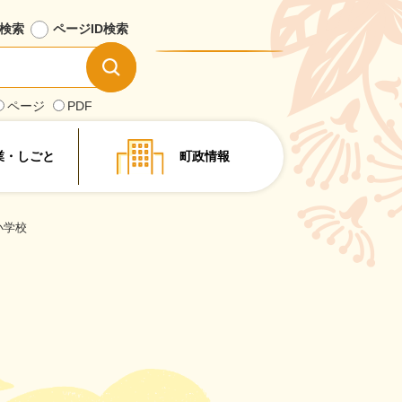
検索
ページID
検索
情
報
を
ページ
PDF
探
す
業・しごと
町政情報
小学校