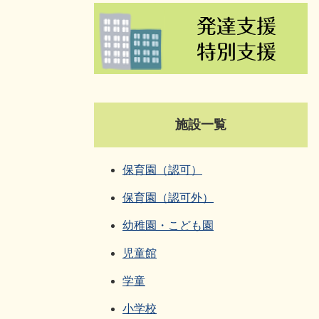
施設一覧
保育園（認可）
保育園（認可外）
幼稚園・こども園
児童館
学童
小学校