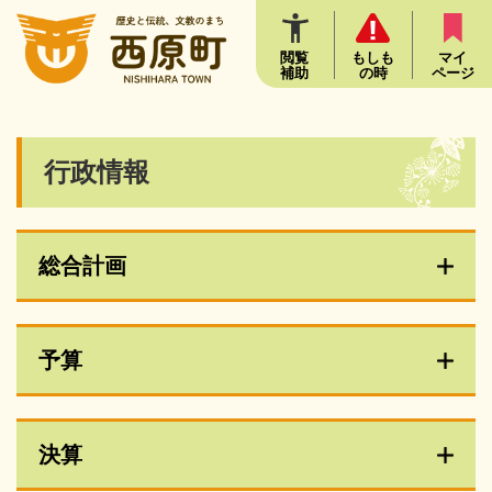
ペ
メニューを飛ばして本文へ
ー
ジ
閲覧
もしも
マイ
補助
の時
ページ
の
先
頭
で
本
行政情報
す
文
。
総合計画
予算
決算