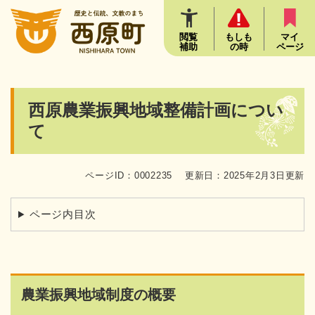
ペ
メニューを飛ばして本文へ
ー
ジ
閲覧
もしも
マイ
補助
の時
ページ
の
先
頭
で
本
西原農業振興地域整備計画につい
す
文
。
て
ページID：0002235
更新日：2025年2月3日更新
ページ内目次
農業振興地域制度の概要