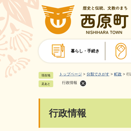
ペ
ー
ジ
の
先
頭
で
暮らし・手続き
す
。
トップページ
>
分類でさがす
>
町政
>
行
現在地
行政情報
足あと
本
行政情報
文