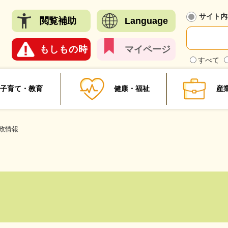
メニューを飛ばして本文へ
サイト内
閲覧
補助
Language
もしも
の時
マイ
ページ
検
すべて
索
対
象
子育て・教育
健康・福祉
産
政情報