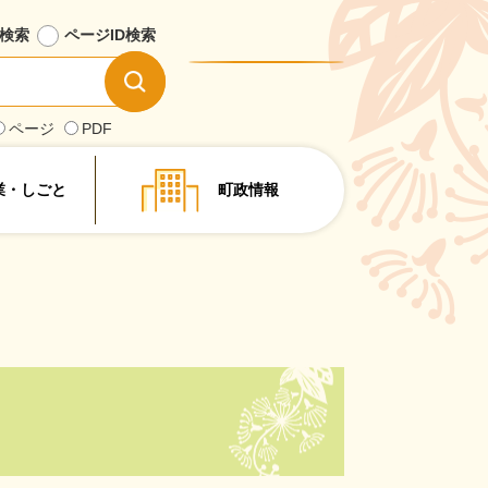
検索
ページID
検索
情
報
を
ページ
PDF
探
す
業・しごと
町政情報