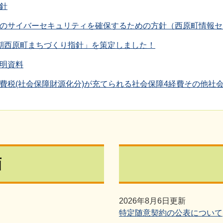
針
のサイバーセキュリティを確保するための方針（西原町情報セ
期西原町まちづくり指針」を策定しました！
明資料
費税(社会保障財源化分)が充てられる社会保障4経費その他社
画
2026年8月6日更新
特定随意契約の公表について