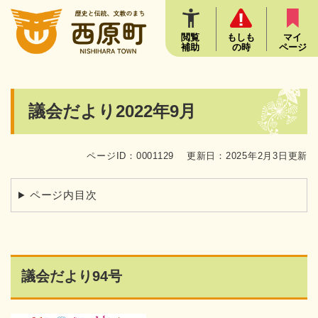
ペ
メニューを飛ばして本文へ
ー
ジ
閲覧
もしも
マイ
補助
の時
ページ
の
先
頭
で
本
議会だより2022年9月
す
文
。
ページID：0001129
更新日：2025年2月3日更新
ページ内目次
議会だより94号