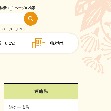
検索
ページID
検索
情
報
を
ページ
PDF
探
す
業・しごと
町政情報
連絡先
議会事務局