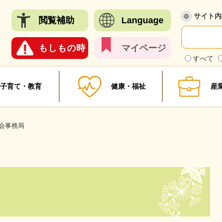
メニューを飛ばして本文へ
サイト内
閲覧
補助
Language
もしも
の時
マイ
ページ
検
すべて
索
対
象
子育て・教育
健康・福祉
産
会事務局