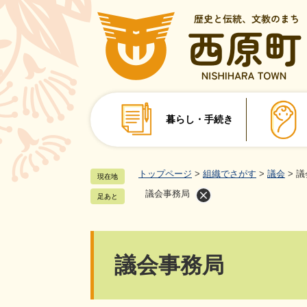
ペ
ー
ジ
の
先
頭
で
暮らし・手続き
す
。
トップページ
>
組織でさがす
>
議会
>
議
現在地
議会事務局
足あと
本
議会事務局
文