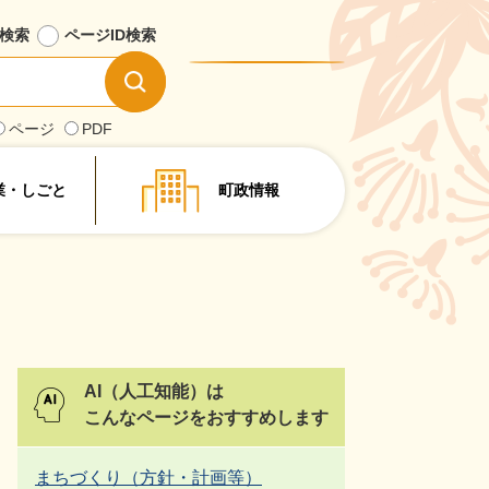
検索
ページID
検索
情
報
を
ページ
PDF
探
す
業・しごと
町政情報
AI（人工知能）は
こんなページをおすすめします
まちづくり（方針・計画等）