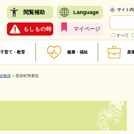
メニューを飛ばして本文へ
サイト内
閲覧
補助
Language
もしも
の時
マイ
ページ
検
すべて
索
対
象
子育て・教育
健康・福祉
産
総務課
>
西原町勢要覧