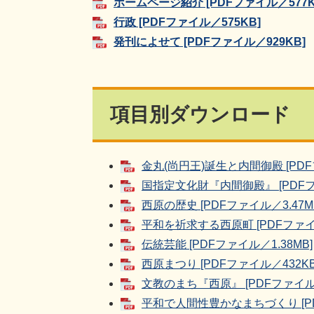
ホームページ紹介 [PDFファイル／577K
行政 [PDFファイル／575KB]
発刊によせて [PDFファイル／929KB]
項目別ダウンロード
金丸(尚円王)誕生と内間御殿 [PDF
国指定文化財『内間御殿』 [PDFファ
西原の歴史 [PDFファイル／3.47M
平和を祈求する西原町 [PDFファイル
伝統芸能 [PDFファイル／1.38MB]
西原まつり [PDFファイル／432KB
文教のまち『西原』 [PDFファイル／
平和で人間性豊かなまちづくり [PD