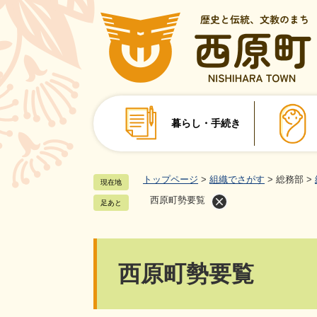
ペ
ー
ジ
の
先
頭
で
暮らし・手続き
す
。
トップページ
>
組織でさがす
>
総務部
>
現在地
西原町勢要覧
足あと
本
西原町勢要覧
文