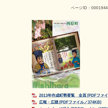
ページID：000194
2013年作成町勢要覧 全頁 [PDFファイル
広報・広聴 [PDFファイル／374KB]