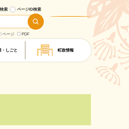
検索
ページID
検索
情
報
を
ページ
PDF
探
す
業・しごと
町政情報