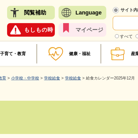
メニューを飛ばして本文へ
サイト内
閲覧
補助
Language
もしも
の時
マイ
ページ
検
すべて
索
対
象
子育て・教育
健康・福祉
産
教育
>
小学校・中学校
>
学校給食
>
学校給食
>
給食カレンダー2025年12月