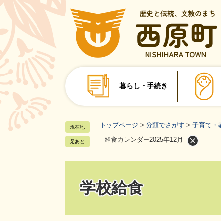
ペ
ー
ジ
の
先
頭
で
暮らし・手続き
す
。
トップページ
>
分類でさがす
>
子育て・
現在地
給食カレンダー2025年12月
足あと
学校給食