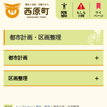
ペ
メニューを飛ばして本文へ
ー
ジ
閲覧
もしも
マイ
補助
の時
ページ
の
先
頭
で
本
都市計画・区画整理
す
文
。
都市計画
区画整理
トップページ
>
届出・申請
>
都市計画・区画整理