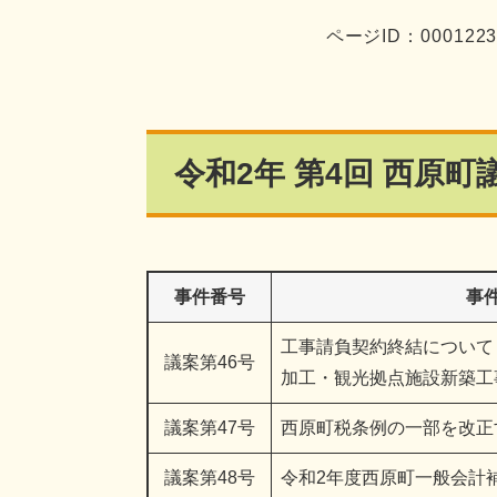
ページID：000122
令和2年 第4回 西原
事件番号
事
工事請負契約終結について
議案第46号
加工・観光拠点施設新築工
議案第47号
西原町税条例の一部を改正
議案第48号
令和2年度西原町一般会計