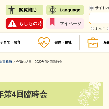
メニューを飛ばして本文へ
サイト内
閲覧
補助
Language
もしも
の時
マイ
ページ
検
すべて
索
対
象
子育て・教育
健康・福祉
産
会事務局
>
会議の結果 2020年第4回臨時会
年第4回臨時会