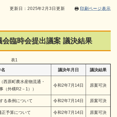
3
更新日：2025年2月3日更新
印刷ページ表示
町議会臨時会提出議案 議決結果
表1
件名
議決年月日
議決結果
（西原町農水産物流通・
令和2年7月14日
原案可決
事（外構R2－1））
する条例について
令和2年7月14日
原案可決
補正予算について
令和2年7月14日
原案可決