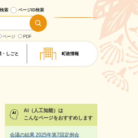
検索
ページID
検索
情
報
を
ページ
PDF
探
す
業・しごと
町政情報
AI（人工知能）は
こんなページをおすすめします
会議の結果 2025年第7回定例会