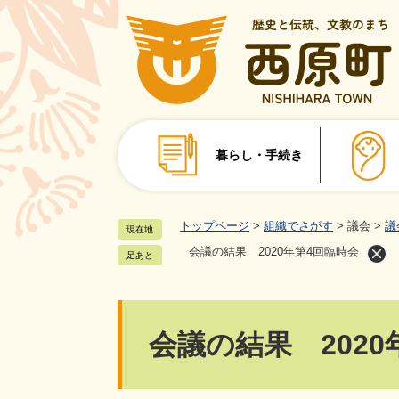
ペ
ー
ジ
の
先
頭
で
暮らし・手続き
す
。
トップページ
>
組織でさがす
>
議会
>
議
現在地
会議の結果 2020年第4回臨時会
足あと
本
会議の結果 2020
文