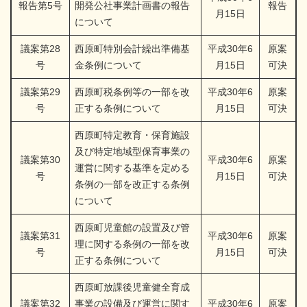
報告第5号
開発公社事業計画書の報告
報告
月15日
について
議案第28
西原町特別会計繰出準備基
平成30年6
原案
号
金条例について
月15日
可決
議案第29
西原町税条例等の一部を改
平成30年6
原案
号
正する条例について
月15日
可決
西原町特定教育・保育施設
及び特定地域型保育事業の
議案第30
平成30年6
原案
運営に関する基準を定める
号
月15日
可決
条例の一部を改正する条例
について
西原町児童館の設置及び管
議案第31
平成30年6
原案
理に関する条例の一部を改
号
月15日
可決
正する条例について
西原町放課後児童健全育成
議案第32
事業の設備及び運営に関す
平成30年6
原案