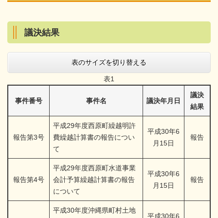
議決結果
表のサイズを切り替える
表1
議決
事件番号
事件名
議決年月日
結果
平成29年度西原町繰越明許
平成30年6
報告第3号
費繰越計算書の報告につい
報告
月15日
て
平成29年度西原町水道事業
平成30年6
報告第4号
会計予算繰越計算書の報告
報告
月15日
について
平成30年度沖縄県町村土地
平成30年6