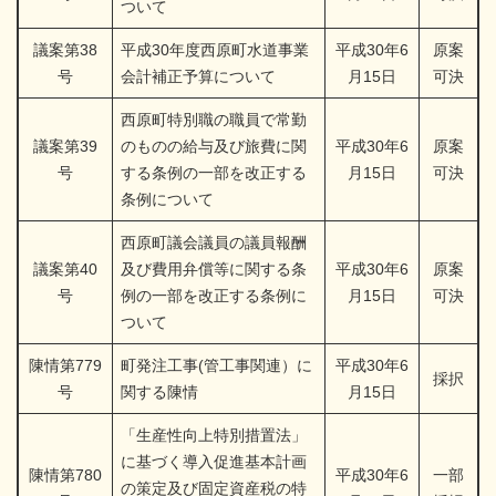
ついて
議案第38
平成30年度西原町水道事業
平成30年6
原案
号
会計補正予算について
月15日
可決
西原町特別職の職員で常勤
議案第39
のものの給与及び旅費に関
平成30年6
原案
号
する条例の一部を改正する
月15日
可決
条例について
西原町議会議員の議員報酬
議案第40
及び費用弁償等に関する条
平成30年6
原案
号
例の一部を改正する条例に
月15日
可決
ついて
陳情第779
町発注工事(管工事関連）に
平成30年6
採択
号
関する陳情
月15日
「生産性向上特別措置法」
に基づく導入促進基本計画
陳情第780
平成30年6
一部
の策定及び固定資産税の特