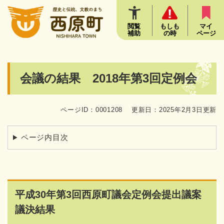
ペ
メニューを飛ばして本文へ
ー
ジ
閲覧
もしも
マイ
補助
の時
ページ
の
先
頭
で
本
会議の結果 2018年第3回定例会
す
文
。
ページID：0001208
更新日：2025年2月3日更新
ページ内目次
平成30年第3回西原町議会定例会提出議案
議決結果