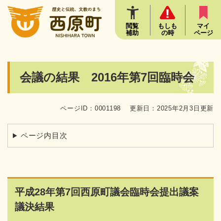
ペ
メニューを飛ばして本文へ
ー
ジ
閲覧
もしも
マイ
補助
の時
ページ
の
先
頭
で
本
会議の結果 2016年第7回臨時会
す
文
。
ページID：0001198
更新日：2025年2月3日更新
ページ内目次
平成28年第7回西原町議会臨時会提出議案
議決結果