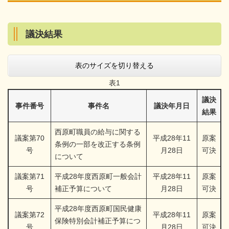
議決結果
表のサイズを切り替える
表1
議決
事件番号
事件名
議決年月日
結果
西原町職員の給与に関する
議案第70
平成28年11
原案
条例の一部を改正する条例
号
月28日
可決
について
議案第71
平成28年度西原町一般会計
平成28年11
原案
号
補正予算について
月28日
可決
平成28年度西原町国民健康
議案第72
平成28年11
原案
保険特別会計補正予算につ
号
月28日
可決