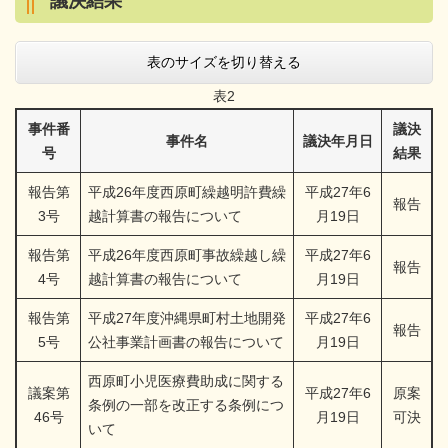
議決結果
表のサイズを切り替える
表2
事件番
議決
事件名
議決年月日
号
結果
報告第
平成26年度西原町繰越明許費繰
平成27年6
報告
3号
越計算書の報告について
月19日
報告第
平成26年度西原町事故繰越し繰
平成27年6
報告
4号
越計算書の報告について
月19日
報告第
平成27年度沖縄県町村土地開発
平成27年6
報告
5号
公社事業計画書の報告について
月19日
西原町小児医療費助成に関する
議案第
平成27年6
原案
条例の一部を改正する条例につ
46号
月19日
可決
いて