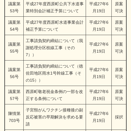
議案第
平成27年度西原町公共下水道事
平成27年6
原案
53号
業特別会計補正予算について
月19日
可決
議案第
平成27年度西原町水道事業会計
平成27年6
原案
54号
補正予算について
月19日
可決
工事請負契約締結について（我
議案第
平成27年6
原案
謝処理分区枝線工事（その
55号
月19日
可決
7））
工事請負契約締結について（徳
議案第
平成27年6
原案
佐田地区雨水1号幹線工事（そ
56号
月19日
可決
の15））
議案第
西原町敬老祝金条例の一部を改
平成27年6
原案
57号
正する条例について
月19日
可決
子宮頸がんワクチン接種後の副
陳情第
平成27年6
反応被害の早期解決を求める要
採択
703号
月19日
請