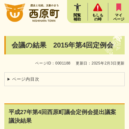
ペ
メニューを飛ばして本文へ
ー
ジ
閲覧
もしも
マイ
補助
の時
ページ
の
先
頭
で
本
会議の結果 2015年第4回定例会
す
文
。
ページID：0001188
更新日：2025年2月3日更新
ページ内目次
平成27年第4回西原町議会定例会提出議案
議決結果