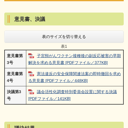
意見書、決議
表のサイズを切り替える
表1
意見書第
子宮頸がんワクチン接種後の副反応被害の早期
3号
解決を求める意見書 [PDFファイル／377KB]
意見書第
憲法違反の安全保障関連法案の即時撤回を求め
4号
る意見書 [PDFファイル／448KB]
決議第3
議会活性化調査特別委員会設置に関する決議
号
[PDFファイル／141KB]