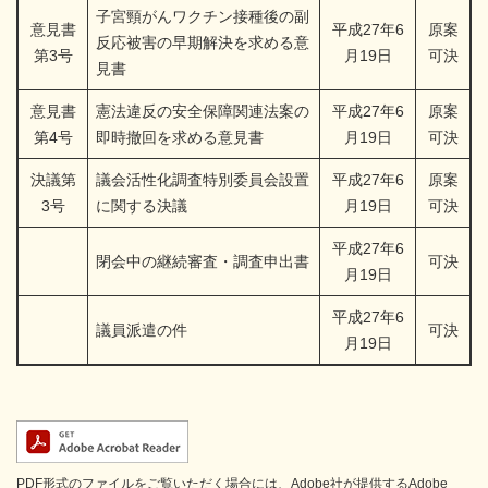
子宮頸がんワクチン接種後の副
意見書
平成27年6
原案
反応被害の早期解決を求める意
第3号
月19日
可決
見書
意見書
憲法違反の安全保障関連法案の
平成27年6
原案
第4号
即時撤回を求める意見書
月19日
可決
決議第
議会活性化調査特別委員会設置
平成27年6
原案
3号
に関する決議
月19日
可決
平成27年6
閉会中の継続審査・調査申出書
可決
月19日
平成27年6
議員派遣の件
可決
月19日
PDF形式のファイルをご覧いただく場合には、Adobe社が提供するAdobe