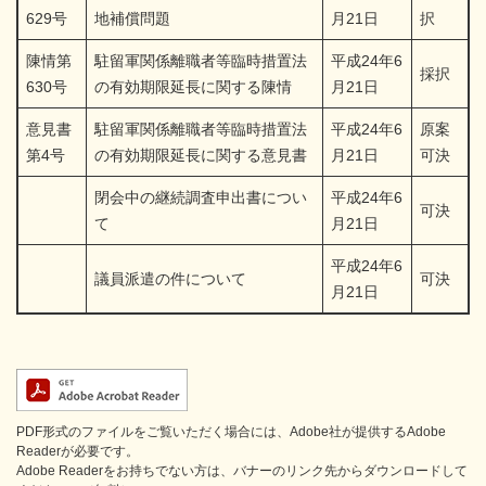
629号
地補償問題
月21日
択
陳情第
駐留軍関係離職者等臨時措置法
平成24年6
採択
630号
の有効期限延長に関する陳情
月21日
意見書
駐留軍関係離職者等臨時措置法
平成24年6
原案
第4号
の有効期限延長に関する意見書
月21日
可決
閉会中の継続調査申出書につい
平成24年6
可決
て
月21日
平成24年6
議員派遣の件について
可決
月21日
PDF形式のファイルをご覧いただく場合には、Adobe社が提供するAdobe
Readerが必要です。
Adobe Readerをお持ちでない方は、バナーのリンク先からダウンロードして