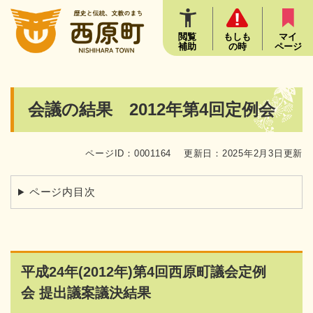
ペ
メニューを飛ばして本文へ
ー
ジ
閲覧
もしも
マイ
補助
の時
ページ
の
先
頭
で
本
会議の結果 2012年第4回定例会
す
文
。
ページID：0001164
更新日：2025年2月3日更新
ページ内目次
平成24年(2012年)第4回西原町議会定例
会 提出議案議決結果