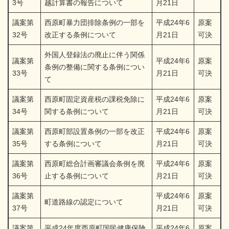
3号
越計算書の報告について
月21日
議案第
西原町暴力団排除条例の一部を
平成24年6
原案
32号
改正する条例について
月21日
可決
外国人登録法の廃止に伴う関係
議案第
平成24年6
原案
条例の整備に関する条例につい
33号
月21日
可決
て
議案第
西原町固定資産税の課税免除に
平成24年6
原案
34号
関する条例について
月21日
可決
議案第
西原町部設置条例の一部を改正
平成24年6
原案
35号
する条例について
月21日
可決
議案第
西原町総合計画審議会条例を廃
平成24年6
原案
36号
止する条例について
月21日
可決
議案第
平成24年6
原案
町道路線の認定について
37号
月21日
可決
議案第
平成24年度西原町国民健康保険
平成24年6
原案