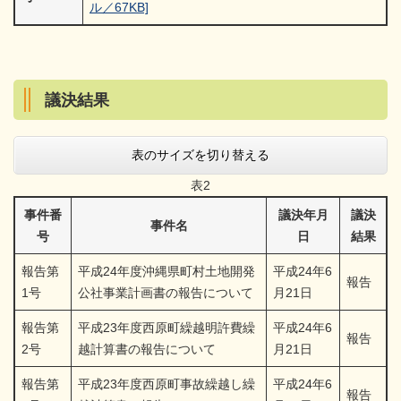
ル／67KB]
議決結果
表のサイズを切り替える
表2
事件番
議決年月
議決
事件名
号
日
結果
報告第
平成24年度沖縄県町村土地開発
平成24年6
報告
1号
公社事業計画書の報告について
月21日
報告第
平成23年度西原町繰越明許費繰
平成24年6
報告
2号
越計算書の報告について
月21日
報告第
平成23年度西原町事故繰越し繰
平成24年6
報告