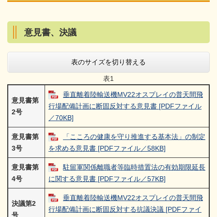
意見書、決議
表のサイズを切り替える
表1
垂直離着陸輸送機MV22オスプレイの普天間飛
意見書第
行場配備計画に断固反対する意見書 [PDFファイル
2号
／70KB]
意見書第
「こころの健康を守り推進する基本法」の制定
3号
を求める意見書 [PDFファイル／58KB]
意見書第
駐留軍関係離職者等臨時措置法の有効期限延長
4号
に関する意見書 [PDFファイル／57KB]
垂直離着陸輸送機MV22オスプレイの普天間飛
決議第2
行場配備計画に断固反対する抗議決議 [PDFファイ
号