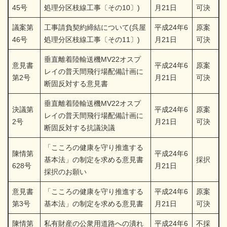
45号
処理分区枝線工事〔その10〕)
月21日
可決
議案第
工事請負契約締結について(呉屋
平成24年6
原案
46号
処理分区枝線工事〔その11〕)
月21日
可決
垂直離着陸輸送機MV22オスプ
意見書
平成24年6
原案
レイの普天間飛行場配備計画に
第2号
月21日
可決
断固反対する意見書
垂直離着陸輸送機MV22オスプ
決議第
平成24年6
原案
レイの普天間飛行場配備計画に
2号
月21日
可決
断固反対する抗議決議
「こころの健康を守り推進する
陳情第
平成24年6
基本法」の制定を求める意見書
採択
628号
月21日
採択のお願い
意見書
「こころの健康を守り推進する
平成24年6
原案
第3号
基本法」の制定を求める意見書
月21日
可決
陳情第
私有財産の公衆用道路への潰れ
平成24年6
不採