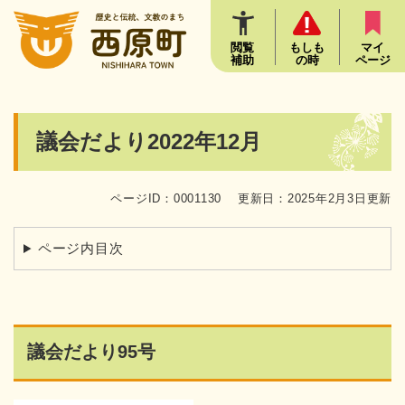
ペ
メニューを飛ばして本文へ
ー
ジ
閲覧
もしも
マイ
補助
の時
ページ
の
先
頭
で
本
議会だより2022年12月
す
文
。
ページID：0001130
更新日：2025年2月3日更新
ページ内目次
議会だより95号