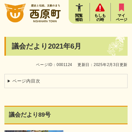
ペ
メニューを飛ばして本文へ
ー
ジ
閲覧
もしも
マイ
補助
の時
ページ
の
先
頭
で
本
議会だより2021年6月
す
文
。
ページID：0001124
更新日：2025年2月3日更新
ページ内目次
議会だより89号