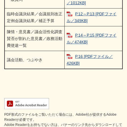
／1012KB]
臨時会議決結果／会議規則改正
P.12～P.13 [PDFファイ
定例会議決結果／補正予算
ル／349KB]
陳情・意見書／議会活性化調査
P.14～P.15 [PDFファイ
賛否が割れた意見書／政務活動
ル／474KB]
費使途一覧
P.16 [PDFファイル／
議会活動、つぶやき
426KB]
PDF形式のファイルをご覧いただく場合には、Adobe社が提供するAdobe
Readerが必要です。
Adobe Readerをお持ちでない方は、バナーのリンク先からダウンロードして