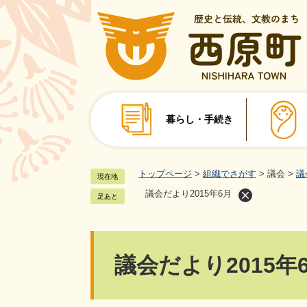
ペ
ー
ジ
の
先
頭
で
暮らし・手続き
す
。
トップページ
>
組織でさがす
>
議会
>
議
現在地
議会だより2015年6月
足あと
本
議会だより2015年
文