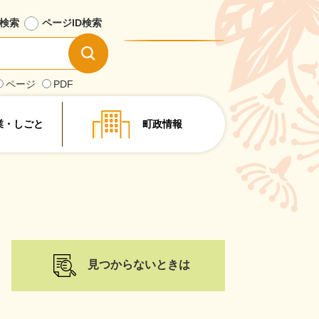
検索
ページID
検索
情
報
を
ページ
PDF
探
す
業・しごと
町政情報
見つからないときは