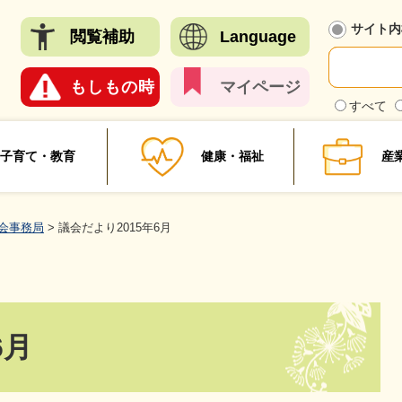
メニューを飛ばして本文へ
サイト内
閲覧
補助
Language
もしも
の時
マイ
ページ
検
すべて
索
対
象
子育て・教育
健康・福祉
産
会事務局
>
議会だより2015年6月
6月