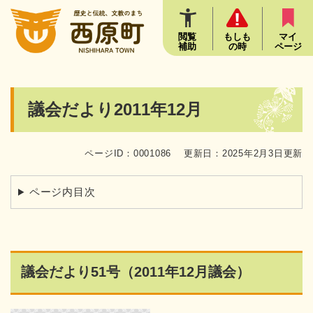
ペ
メニューを飛ばして本文へ
ー
ジ
閲覧
もしも
マイ
補助
の時
ページ
の
先
頭
で
本
議会だより2011年12月
す
文
。
ページID：0001086
更新日：2025年2月3日更新
ページ内目次
議会だより51号（2011年12月議会）