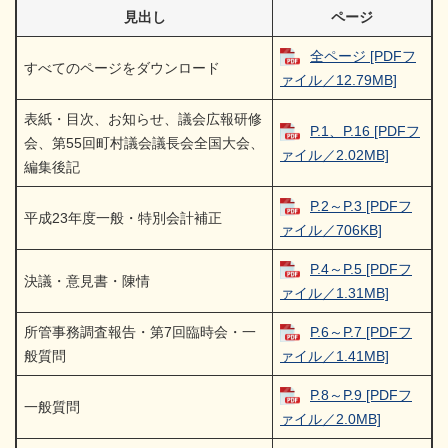
見出し
ページ
全ページ [PDFフ
すべてのページをダウンロード
ァイル／12.79MB]
表紙・目次、お知らせ、議会広報研修
P.1、P.16 [PDFフ
会、第55回町村議会議長会全国大会、
ァイル／2.02MB]
編集後記
P.2～P.3 [PDFフ
平成23年度一般・特別会計補正
ァイル／706KB]
P.4～P.5 [PDFフ
決議・意見書・陳情
ァイル／1.31MB]
所管事務調査報告・第7回臨時会・一
P.6～P.7 [PDFフ
般質問
ァイル／1.41MB]
P.8～P.9 [PDFフ
一般質問
ァイル／2.0MB]